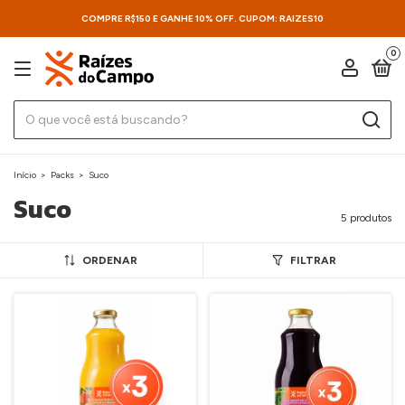
COMPRE R$150 E GANHE 10% OFF. CUPOM: RAIZES10
0
Início
>
Packs
>
Suco
Suco
5 produtos
ORDENAR
FILTRAR