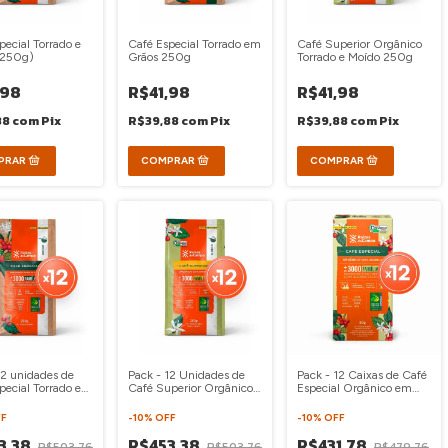
pecial Torrado e
Café Especial Torrado em
Café Superior Orgânico
(250g)
Grãos 250g
Torrado e Moído 250g
,98
R$41,98
R$41,98
88
com
Pix
R$39,88
com
Pix
R$39,88
com
Pix
12 unidades de
Pack - 12 Unidades de
Pack - 12 Caixas de Café
pecial Torrado e
Café Superior Orgânico
Especial Orgânico em
250g
Torrado e Moído 250g
Cápsulas
F
-
10
%
OFF
-
10
%
OFF
3,38
R$453,38
R$431,78
R$503,76
R$503,76
R$479,76