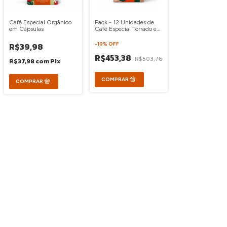
Café Especial Orgânico
Pack - 12 Unidades de
em Cápsulas
Café Especial Torrado em
Grãos 250g
R$39,98
-
10
%
OFF
R$453,38
R$503,76
R$37,98
com
Pix