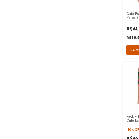
Café Es
Moído 
R$41
R$39,
Pack - 
Café Es
Moído 
-
10
%
OF
R$45